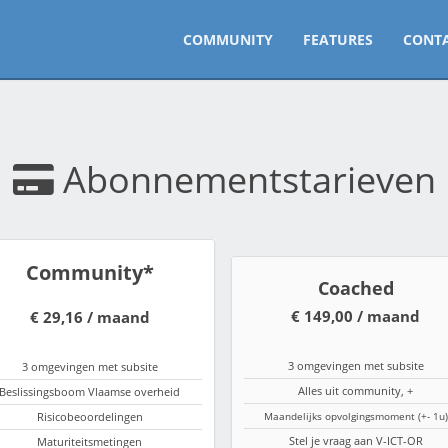
COMMUNITY
FEATURES
CONT
Abonnementstarieven
Community*
Coached
€ 149,00 / maand
€ 29,16 / maand
3 omgevingen met subsite
3 omgevingen met subsite
Alles uit community, +
Beslissingsboom Vlaamse overheid
Risicobeoordelingen
Maandelijks opvolgingsmoment (+- 1u)
Stel je vraag aan V-ICT-OR
Maturiteitsmetingen