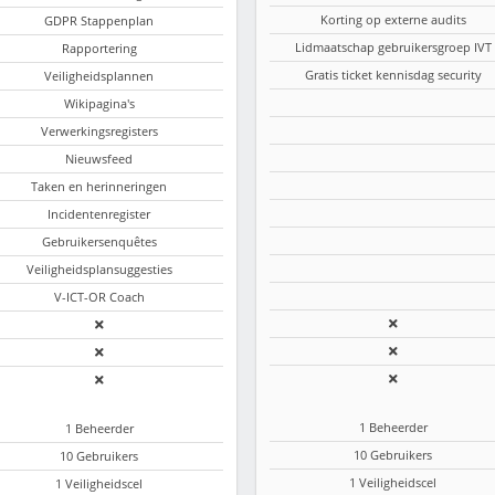
Korting op externe audits
GDPR Stappenplan
Lidmaatschap gebruikersgroep IVT
Rapportering
Gratis ticket kennisdag security
Veiligheidsplannen
Wikipagina's
Verwerkingsregisters
Nieuwsfeed
Taken en herinneringen
Incidentenregister
Gebruikersenquêtes
Veiligheidsplansuggesties
V-ICT-OR Coach
1 Beheerder
1 Beheerder
10 Gebruikers
10 Gebruikers
1 Veiligheidscel
1 Veiligheidscel