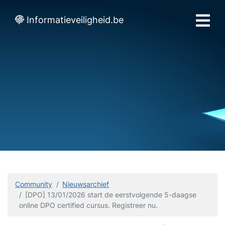
Informatieveiligheid.be
Community
Nieuwsarchief
[DPO] 13/01/2026 start de eerstvolgende 5-daagse
online DPO certified cursus. Registreer nu.