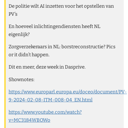
De politie wilt AI inzetten voor het opstellen van
PV’s
En hoeveel inlichtingendiensten heeft NL
eigenlijk?
Zorgverzekeraars in NL: borstreconstructie? Pics
or it didn’t happen.
Dit en meer, deze week in Dasprive.
Shownotes:
https://www.europarl.europa.eu/doceo/document/PV-
9-2024-02-08-ITM-008-04_EN.html
https://www.youtube.com/watch?
v=MC3184WBOWo