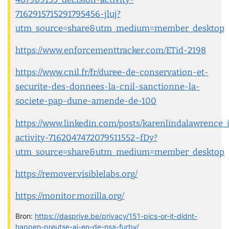
7162915715291795456-jluj?
utm_source=share&utm_medium=member_desktop
https://www.enforcementtracker.com/ETid-2198
https://www.cnil.fr/fr/duree-de-conservation-et-
securite-des-donnees-la-cnil-sanctionne-la-
societe-pap-dune-amende-de-100
https://www.linkedin.com/posts/karenlindalawrence_
activity-7162047472079511552–fDy?
utm_source=share&utm_medium=member_desktop
https://remover.visiblelabs.org/
https://monitor.mozilla.org/
Bron:
https://dasprive.be/privacy/151-pics-or-it-didnt-
happen-preutse-ai-en-de-nsa-furby/