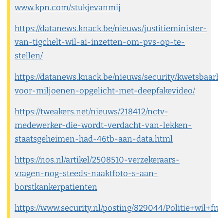
www.kpn.com/stukjevanmij
https://datanews.knack.be/nieuws/justitieminister-
van-tigchelt-wil-ai-inzetten-om-pvs-op-te-
stellen/
https://datanews.knack.be/nieuws/security/kwetsbaa
voor-miljoenen-opgelicht-met-deepfakevideo/
https://tweakers.net/nieuws/218412/nctv-
medewerker-die-wordt-verdacht-van-lekken-
staatsgeheimen-had-46tb-aan-data.html
https://nos.nl/artikel/2508510-verzekeraars-
vragen-nog-steeds-naaktfoto-s-aan-
borstkankerpatienten
https://www.security.nl/posting/829044/Politie+wi