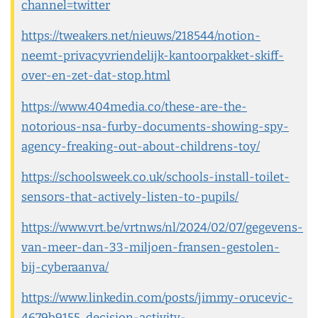
channel=twitter
https://tweakers.net/nieuws/218544/notion-
neemt-privacyvriendelijk-kantoorpakket-skiff-
over-en-zet-dat-stop.html
https://www.404media.co/these-are-the-
notorious-nsa-furby-documents-showing-spy-
agency-freaking-out-about-childrens-toy/
https://schoolsweek.co.uk/schools-install-toilet-
sensors-that-actively-listen-to-pupils/
https://www.vrt.be/vrtnws/nl/2024/02/07/gegevens-
van-meer-dan-33-miljoen-fransen-gestolen-
bij-cyberaanva/
https://www.linkedin.com/posts/jimmy-orucevic-
4679b9155_decision-activity-