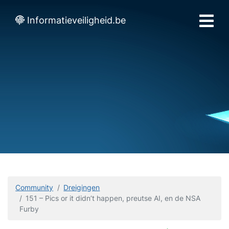
Informatieveiligheid.be
Community
Dreigingen
151 – Pics or it didn’t happen, preutse AI, en de NSA
Furby