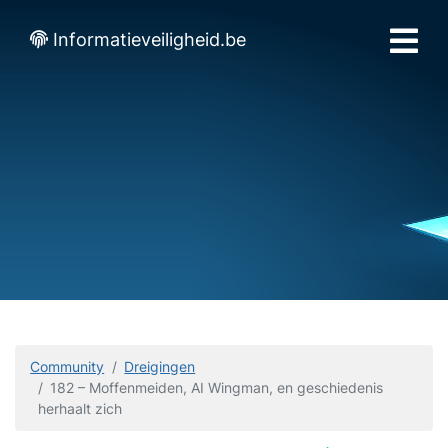
Informatieveiligheid.be
Community
Dreigingen
182 – Moffenmeiden, AI Wingman, en geschiedenis
herhaalt zich