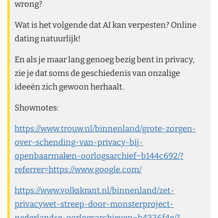
wrong?
Wat is het volgende dat AI kan verpesten? Online
dating natuurlijk!
En als je maar lang genoeg bezig bent in privacy,
zie je dat soms de geschiedenis van onzalige
ideeën zich gewoon herhaalt.
Shownotes:
https://www.trouw.nl/binnenland/grote-zorgen-
over-schending-van-privacy-bij-
openbaarmaken-oorlogsarchief~b144c692/?
referrer=https://www.google.com/
https://www.volkskrant.nl/binnenland/zet-
privacywet-streep-door-monsterproject-
nederlandse-oorlogsarchieven~b4336f4e/?