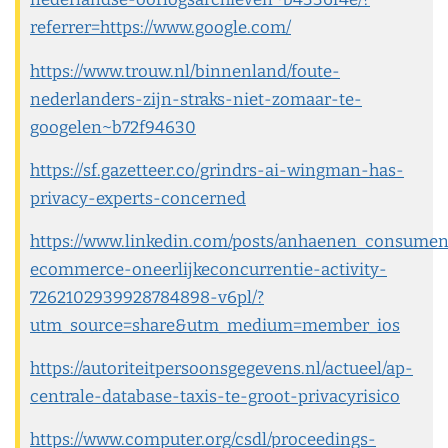
referrer=https://www.google.com/
https://www.trouw.nl/binnenland/foute-
nederlanders-zijn-straks-niet-zomaar-te-
googelen~b72f94630
https://sf.gazetteer.co/grindrs-ai-wingman-has-
privacy-experts-concerned
https://www.linkedin.com/posts/anhaenen_consume
ecommerce-oneerlijkeconcurrentie-activity-
7262102939928784898-v6pl/?
utm_source=share&utm_medium=member_ios
https://autoriteitpersoonsgegevens.nl/actueel/ap-
centrale-database-taxis-te-groot-privacyrisico
https://www.computer.org/csdl/proceedings-