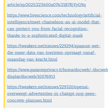
article/sp/2025/223600a076/21B7RjYyG9q
https://www.livescience.com/technology/artificial-
intelligence/meet-chameleon-an-ai-model-that-
can-protect-you-from-facial-recognition-
thanks-to-a-sophisticated-digital-mask
https://tweakers.net/nieuws/229294/spaanse-wet-
die-meer-data-van-toeristen-opvraagt-vanaf-
maandag-van-kracht.html
https://www.garanteprivacy.it/home/docweb/-/docwe
display/docweb/10076913
https://tweakers.net/nieuws/229320/openai-
overweegt-advertenties-in-chatgpt-nog-geen-
concrete-plannen.html