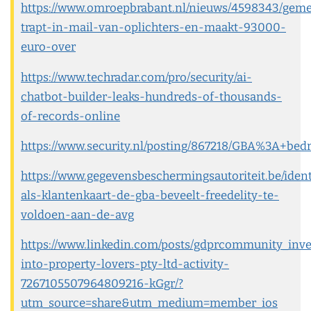
https://www.omroepbrabant.nl/nieuws/4598343/gem
trapt-in-mail-van-oplichters-en-maakt-93000-
euro-over
https://www.techradar.com/pro/security/ai-
chatbot-builder-leaks-hundreds-of-thousands-
of-records-online
https://www.security.nl/posting/867218/GBA%3A+bedr
https://www.gegevensbeschermingsautoriteit.be/ident
als-klantenkaart-de-gba-beveelt-freedelity-te-
voldoen-aan-de-avg
https://www.linkedin.com/posts/gdprcommunity_inve
into-property-lovers-pty-ltd-activity-
7267105507964809216-kGgr/?
utm_source=share&utm_medium=member_ios