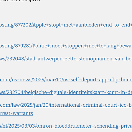
/posting/877202/Apple+stopt+met+aanbieden+end-to-end+
l/posting/879281/Politie+moet+stoppen+met+te+lang+be
ieuws/232048/stad-antwerpen-zette-stemopnamen-van-be
n.com/us-news/2025/mar/10/us-self-deport-app-cbp-hom
euws/232704/belgische-digitale-identiteitskaart-komt-in
.com/law/2025/jan/20/international-criminal-court-icc-
rrest-warrants
nws/nl/2025/03/03/omron-bloeddrukmeter-schending-priv