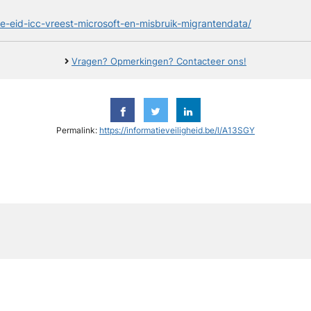
le-eid-icc-vreest-microsoft-en-misbruik-migrantendata/
Vragen? Opmerkingen? Contacteer ons!
Permalink:
https://informatieveiligheid.be/l/A13SGY
y