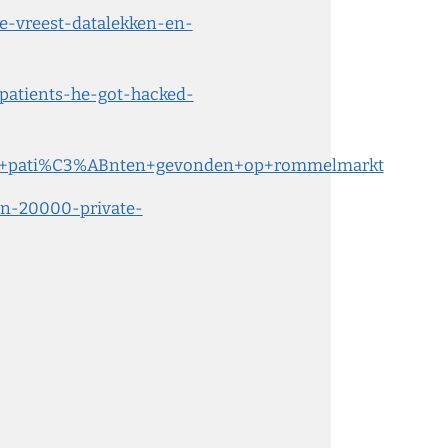
e-vreest-datalekken-en-
-patients-he-got-hacked-
vens+pati%C3%ABnten+gevonden+op+rommelmarkt
van-20000-private-