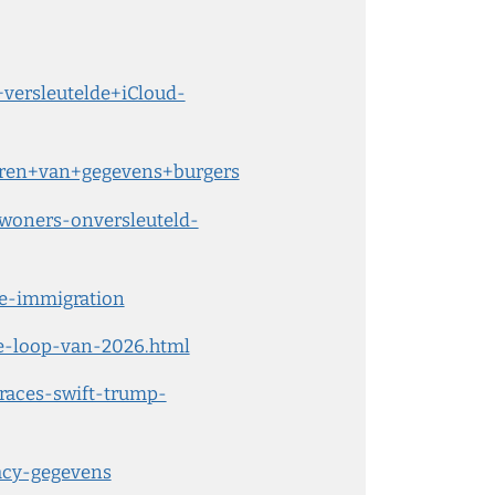
versleutelde+iCloud-
waren+van+gegevens+burgers
woners-onversleuteld-
e-immigration
-de-loop-van-2026.html
braces-swift-trump-
acy-gegevens