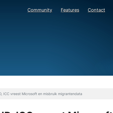
Community
Features
Contact
ID, ICC vreest Microsoft en misbruik migrantendata