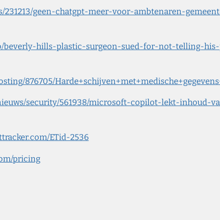
uws/231213/geen-chatgpt-meer-voor-ambtenaren-gemeent
/beverly-hills-plastic-surgeon-sued-for-not-telling-his
nl/posting/876705/Harde+schijven+met+medische+gege
/nieuws/security/561938/microsoft-copilot-lekt-inhoud-
ttracker.com/ETid-2536
com/pricing