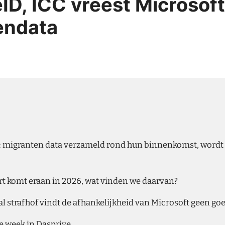
eID, ICC vreest Microsof
endata
r: migranten data verzameld rond hun binnenkomst, wordt 
art komt eraan in 2026, wat vinden we daarvan?
al strafhof vindt de afhankelijkheid van Microsoft geen goe
e week in Dasprive.