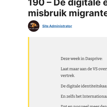
190 – De digitale 
misbruik migrant
Site Administrator
Deze week in Dasprive:
Laat maar aan de VS ove
vertrek.
De digitale identiteitska
En zelfs het Internationa
Dat en nog veel meer dez