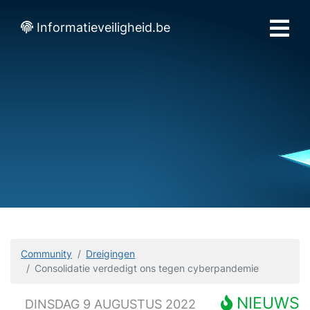
Informatieveiligheid.be
Community
Dreigingen
Consolidatie verdedigt ons tegen cyberpandemie
NIEUWS
DINSDAG 9 AUGUSTUS 2022