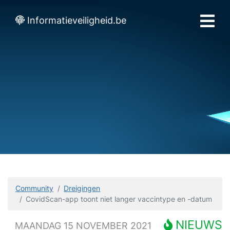
Informatieveiligheid.be
Community
Dreigingen
CovidScan-app toont niet langer vaccintype en -datum
NIEUWS
MAANDAG 15 NOVEMBER 2021