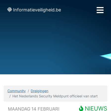
Informatieveiligheid.be
Community
Dreigingen
Het Nederlands Security Meldpunt officieel van start
NIEUWS
MAANDAG 14 FEBRUARI