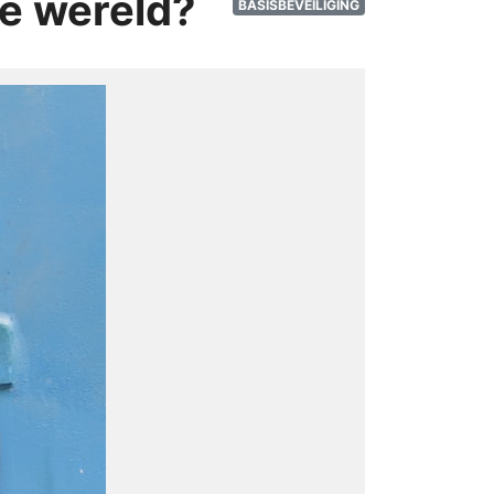
e wereld?
BASISBEVEILIGING