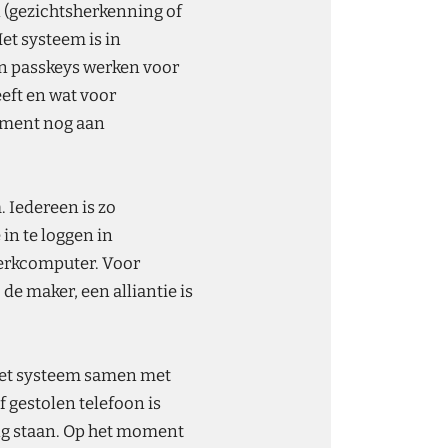
n (gezichtsherkenning of
et systeem is in
en passkeys werken voor
eeft en wat voor
oment nog aan
. Iedereen is zo
in te loggen in
 werkcomputer. Voor
e maker, een alliantie is
 het systeem samen met
gestolen telefoon is
ng staan. Op het moment