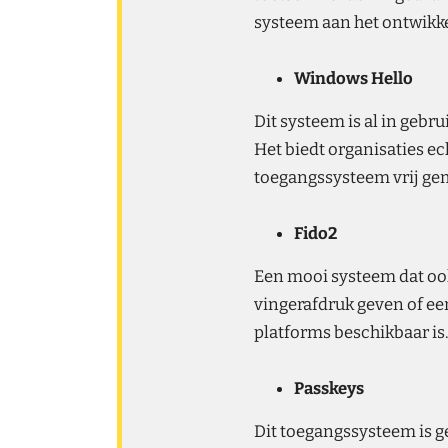
systeem aan het ontwikkel
Windows Hello
Dit systeem is al in gebr
Het biedt organisaties e
toegangssysteem vrij gem
Fido2
Een mooi systeem dat ook
vingerafdruk geven of een
platforms beschikbaar is
Passkeys
Dit toegangssysteem is ge