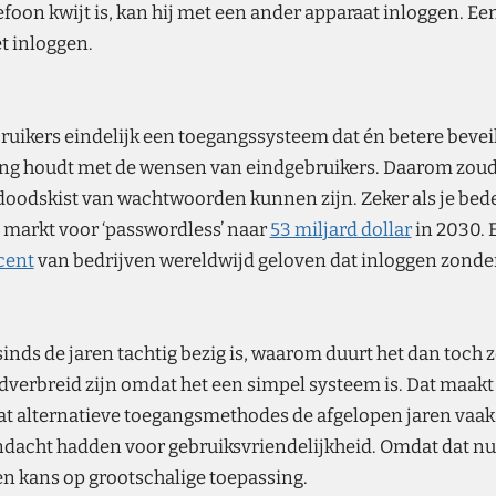
lefoon kwijt is, kan hij met een ander apparaat inloggen. 
t inloggen.
uikers eindelijk een toegangssysteem dat én betere beveil
g houdt met de wensen van eindgebruikers. Daarom zoud
oodskist van wachtwoorden kunnen zijn. Zeker als je beden
e markt voor ‘passwordless’ naar
53 miljard dollar
in 2030. 
cent
van bedrijven wereldwijd geloven dat inloggen zond
sinds de jaren tachtig bezig is, waarom duurt het dan toch zo
verbreid zijn omdat het een simpel systeem is. Dat maakt h
 dat alternatieve toegangsmethodes de afgelopen jaren vaa
ndacht hadden voor gebruiksvriendelijkheid. Omdat dat nu
en kans op grootschalige toepassing.