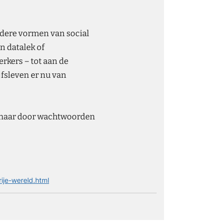
dere vormen van social
n datalek of
kers – tot aan de
jfsleven er nu van
t, maar door wachtwoorden
ije-wereld.html