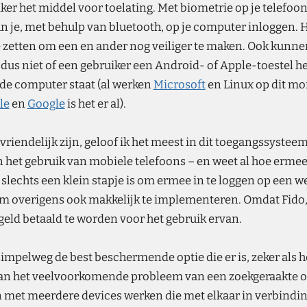
ker het middel voor toelating. Met biometrie op je telefoo
n je, met behulp van bluetooth, op je computer inloggen. H
 zetten om een en ander nog veiliger te maken. Ook kunn
 dus niet of een gebruiker een Android- of Apple-toestel h
de computer staat (al werken
Microsoft
en Linux op dit m
le
en
Google
is het er al).
iendelijk zijn, geloof ik het meest in dit toegangssysteem
het gebruik van mobiele telefoons – en weet al hoe ermee 
 slechts een klein stapje is om ermee in te loggen op een
em overigens ook makkelijk te implementeren. Omdat Fido, d
geld betaald te worden voor het gebruik ervan.
simpelweg de best beschermende optie die er is, zeker als
an het veelvoorkomende probleem van een zoekgeraakte of 
 met meerdere devices werken die met elkaar in verbindi