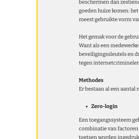
beschermen dan zestienci
goeden huize komen: het 
meest gebruikte vorm van
Het gemak voor de gebrui
Want als een medewerker
beveiligingssleutels en d
tegen internetcriminelen
Methodes
Er bestaan al een aantal 
Zero-login
Een toegangssysteem geba
combinatie van factoren d
toetsen worden ingedrukt