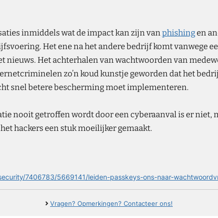
aties inmiddels wat de impact kan zijn van
phishing
en an
jfsvoering. Het ene na het andere bedrijf komt vanwege ee
t nieuws. Het achterhalen van wachtwoorden van medewer
nternetcriminelen zo’n koud kunstje geworden dat het bedri
echt snel betere bescherming moet implementeren.
atie nooit getroffen wordt door een cyberaanval is er nie
 het hackers een stuk moeilijker gemaakt.
/security/7406783/5669141/leiden-passkeys-ons-naar-wachtwoordvr
Vragen? Opmerkingen? Contacteer ons!