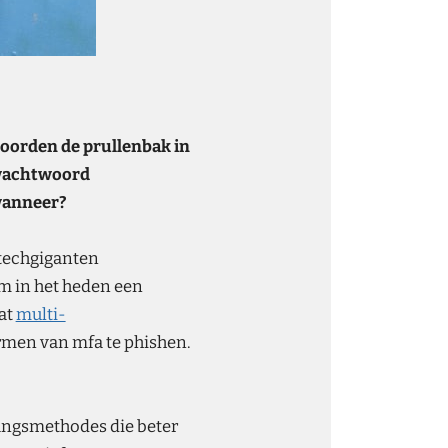
oorden de prullenbak in
r wachtwoord
wanneer?
 techgiganten
om in het heden een
at
multi-
rmen van mfa te phishen.
gangsmethodes die beter