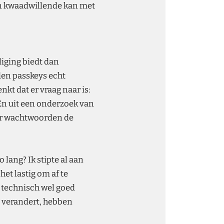
Een kwaadwillende kan met
iging biedt dan
en passkeys echt
kt dat er vraag naar is:
En uit een onderzoek van
er wachtwoorden de
 lang? Ik stipte al aan
et lastig om af te
k technisch wel goed
 verandert, hebben