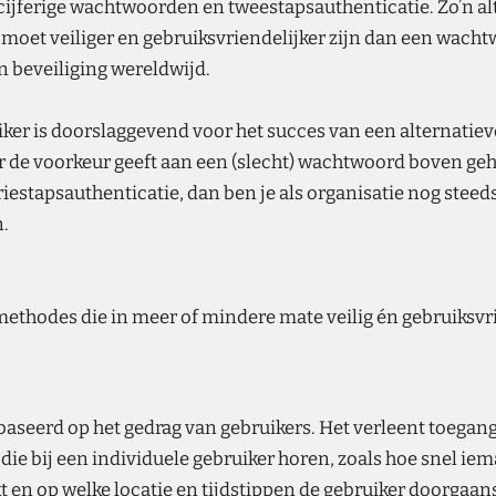
jferige wachtwoorden en tweestapsauthenticatie. Zo’n al
moet veiliger en gebruiksvriendelijker zijn dan een wachtw
 beveiliging wereldwijd.
ker is doorslaggevend voor het succes van een alternati
 de voorkeur geeft aan een (slecht) wachtwoord boven ge
riestapsauthenticatie, dan ben je als organisatie nog stee
.
methodes die in meer of mindere mate veilig én gebruiksvrie
seerd op het gedrag van gebruikers. Het verleent toegang
ie bij een individuele gebruiker horen, zoals hoe snel iem
 en op welke locatie en tijdstippen de gebruiker doorgaans