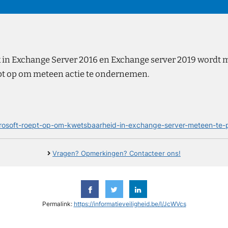
 in Exchange Server 2016 en Exchange server 2019 wordt 
ept op om meteen actie te ondernemen.
crosoft-roept-op-om-kwetsbaarheid-in-exchange-server-meteen-te-
Vragen? Opmerkingen? Contacteer ons!
Permalink:
https://informatieveiligheid.be/l/JcWVcs