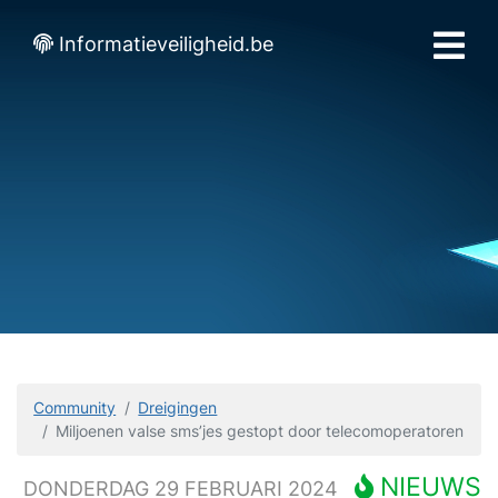
Informatieveiligheid.be
Community
Dreigingen
Miljoenen valse sms’jes gestopt door telecomoperatoren
NIEUWS
DONDERDAG 29 FEBRUARI 2024