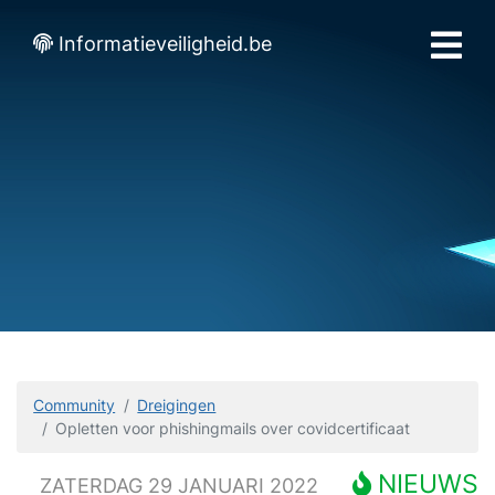
Informatieveiligheid.be
Community
Dreigingen
Opletten voor phishingmails over covidcertificaat
NIEUWS
ZATERDAG 29 JANUARI 2022