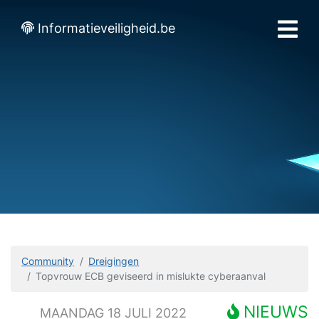
Informatieveiligheid.be
Community
Dreigingen
Topvrouw ECB geviseerd in mislukte cyberaanval
NIEUWS
MAANDAG 18 JULI 2022