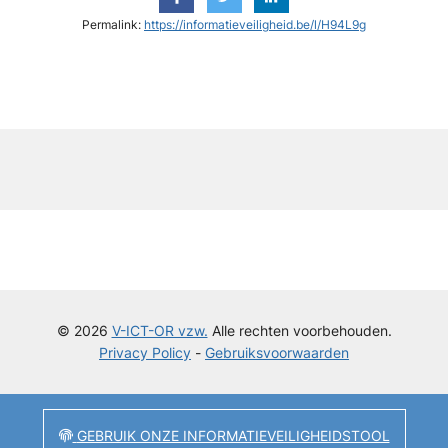
Permalink:
https://informatieveiligheid.be/l/H94L9g
y
© 2026
V-ICT-OR vzw.
Alle rechten voorbehouden.
Privacy Policy
-
Gebruiksvoorwaarden
GEBRUIK ONZE INFORMATIEVEILIGHEIDSTOOL