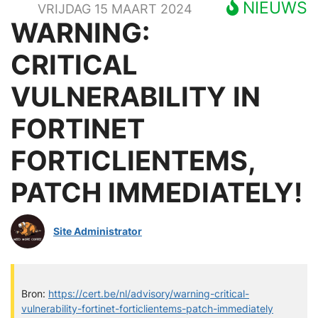
NIEUWS
VRIJDAG 15 MAART 2024
WARNING:
CRITICAL
VULNERABILITY IN
FORTINET
FORTICLIENTEMS,
PATCH IMMEDIATELY!
Site Administrator
Bron:
https://cert.be/nl/advisory/warning-critical-
vulnerability-fortinet-forticlientems-patch-immediately