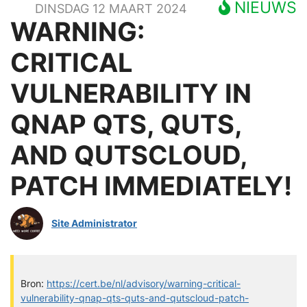
NIEUWS
DINSDAG 12 MAART 2024
WARNING:
CRITICAL
VULNERABILITY IN
QNAP QTS, QUTS,
AND QUTSCLOUD,
PATCH IMMEDIATELY!
Site Administrator
Bron:
https://cert.be/nl/advisory/warning-critical-
vulnerability-qnap-qts-quts-and-qutscloud-patch-