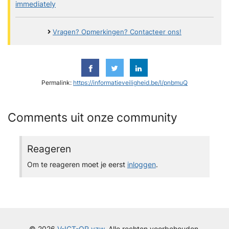
immediately
Vragen? Opmerkingen? Contacteer ons!
Permalink:
https://informatieveiligheid.be/l/pnbmuQ
Comments uit onze community
Reageren
Om te reageren moet je eerst
inloggen
.
© 2026
V-ICT-OR vzw.
Alle rechten voorbehouden.