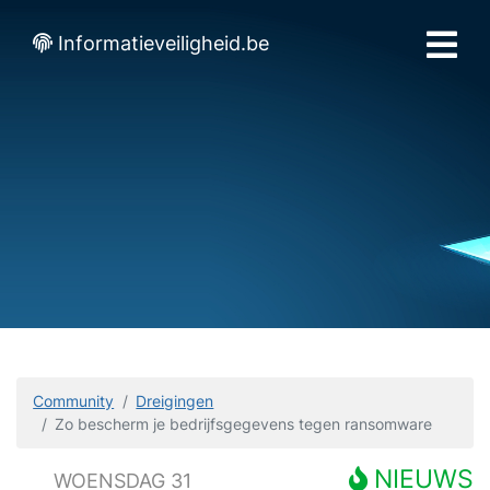
Informatieveiligheid.be
Community
Dreigingen
Zo bescherm je bedrijfsgegevens tegen ransomware
NIEUWS
WOENSDAG 31