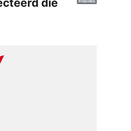
cteerd die
PHISHING