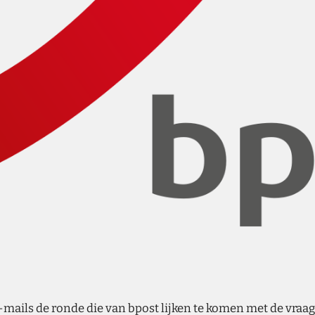
e-mails de ronde die van bpost lijken te komen met de vra