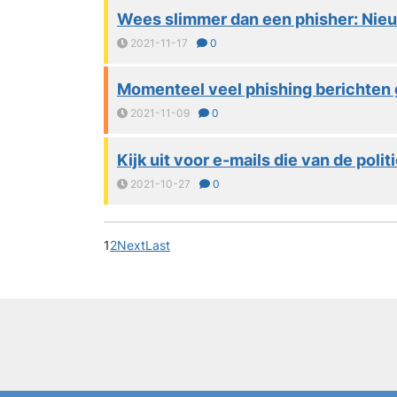
Wees slimmer dan een phisher: Nieu
2021-11-17
0
Momenteel veel phishing berichten 
2021-11-09
0
Kijk uit voor e-mails die van de polit
2021-10-27
0
1
2
Next
Last