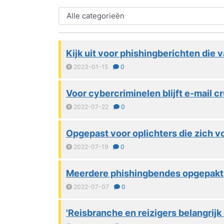
Kijk uit voor phishingberichten die 
2023-01-15
0
Voor cybercriminelen blijft e-mail cr
2022-07-22
0
Opgepast voor oplichters die zich 
2022-07-19
0
Meerdere phishingbendes opgepakt
2022-07-07
0
'Reisbranche en reizigers belangrijk