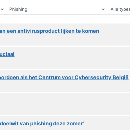
van een antivirusproduct lijken te komen
uciaal
voordoen als het Centrum voor Cybersecurity België
 doelwit van phishing deze zomer'