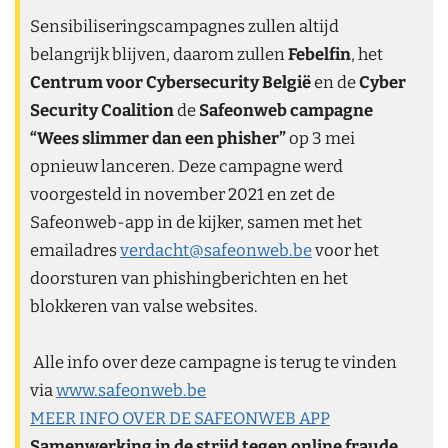
Sensibiliseringscampagnes zullen altijd
belangrijk blijven, daarom zullen
Febelfin
, het
Centrum voor Cybersecurity België
en de
Cyber
Security Coalition
de
Safeonweb campagne
“Wees slimmer dan een phisher”
op 3 mei
opnieuw lanceren. Deze campagne werd
voorgesteld in november 2021 en zet de
Safeonweb-app in de kijker, samen met het
emailadres
verdacht@safeonweb.be
voor het
doorsturen van phishingberichten en het
blokkeren van valse websites.
Alle info over deze campagne is terug te vinden
via
www.safeonweb.be
MEER INFO OVER DE SAFEONWEB APP
Samenwerking in de strijd tegen online fraude