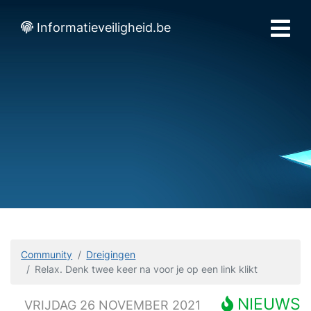
Informatieveiligheid.be
Community
Dreigingen
Relax. Denk twee keer na voor je op een link klikt
NIEUWS
VRIJDAG 26 NOVEMBER 2021