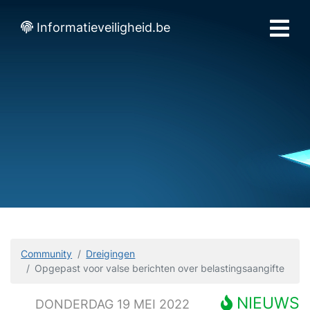
Informatieveiligheid.be
Community
Dreigingen
Opgepast voor valse berichten over belastingsaangifte
NIEUWS
DONDERDAG 19 MEI 2022