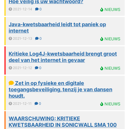
Hoe veilig is uw wachtwoord?
2021-12-14
0
NIEUWS
Java-kwetsbaarheid leidt tot paniek op
internet
2021-12-13
0
NIEUWS
Kritieke Log4J-kwetsbaarheid brengt groot
deel van het internet in gevaar
2021-12-12
0
NIEUWS
Zet in op fysieke en digitale
toegangsbeveiliging, tenzij je van dansen
houdt.
2021-12-11
0
NIEUWS
WAARSCHUWING: KRITIEKE
KWETSBAARHEID IN SONICWALL SMA 100