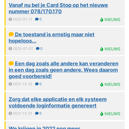
Vanaf nu bel je Card Stop op het nieuwe
nummer 078/170.170
2022-01-11
0
NIEUWS
De toestand is ernstig maar niet
hopeloos...
2022-01-07
0
NIEUWS
Een dag zoals alle andere kan veranderen
in een dag zoals geen andere. Wees daarom
goed voorbereid!
2021-12-31
0
NIEUWS
Zorg dat elke applicatie en elk systeem
voldoende loginformatie genereert
2021-12-31
0
NIEUWS
We krijgen in 2022 nog meer