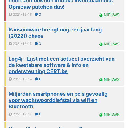
heeft zelf ook een kritieke kwetsbaarheid.
Opnieuw patchen dus!
2021-12-16
0
NIEUWS
Ransomware brengt nog een jaar lang
(2022!) chaos
2021-12-15
0
NIEUWS
Log4j - Lijst met een actueel overzicht van
de kwetsbare software & Info en
ondersteuning CERT.be
2021-12-14
0
NIEUWS
Miljarden smartphones en pc's gevoelig
voor wachtwoorddiefstal via wifi en
Bluetooth
2021-12-14
0
NIEUWS