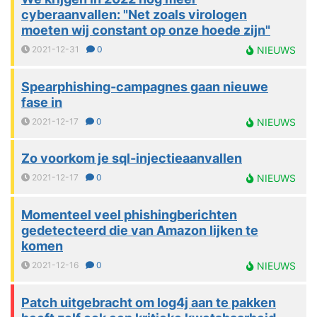
cyberaanvallen: "Net zoals virologen
moeten wij constant op onze hoede zijn"
2021-12-31
0
NIEUWS
Spearphishing-campagnes gaan nieuwe
fase in
2021-12-17
0
NIEUWS
Zo voorkom je sql-injectieaanvallen
2021-12-17
0
NIEUWS
Momenteel veel phishingberichten
gedetecteerd die van Amazon lijken te
komen
2021-12-16
0
NIEUWS
Patch uitgebracht om log4j aan te pakken